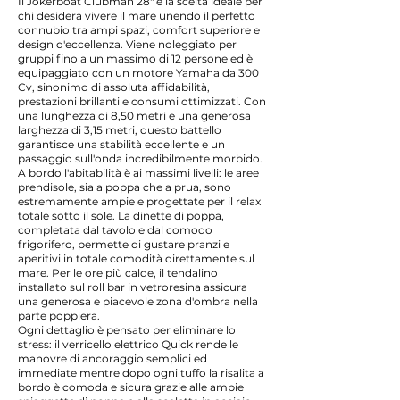
Il Jokerboat Clubman 28" è la scelta ideale per
chi desidera vivere il mare unendo il perfetto
connubio tra ampi spazi, comfort superiore e
design d'eccellenza. Viene noleggiato per
gruppi fino a un massimo di 12 persone ed è
equipaggiato con un motore Yamaha da 300
Cv, sinonimo di assoluta affidabilità,
prestazioni brillanti e consumi ottimizzati. Con
una lunghezza di 8,50 metri e una generosa
larghezza di 3,15 metri, questo battello
garantisce una stabilità eccellente e un
passaggio sull'onda incredibilmente morbido.
A bordo l'abitabilità è ai massimi livelli: le aree
prendisole, sia a poppa che a prua, sono
estremamente ampie e progettate per il relax
totale sotto il sole. La dinette di poppa,
completata dal tavolo e dal comodo
frigorifero, permette di gustare pranzi e
aperitivi in totale comodità direttamente sul
mare. Per le ore più calde, il tendalino
installato sul roll bar in vetroresina assicura
una generosa e piacevole zona d'ombra nella
parte poppiera.
Ogni dettaglio è pensato per eliminare lo
stress: il verricello elettrico Quick rende le
manovre di ancoraggio semplici ed
immediate mentre dopo ogni tuffo la risalita a
bordo è comoda e sicura grazie alle ampie