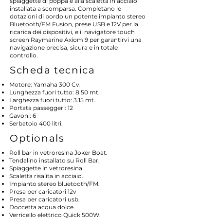
spiaggette di poppa e alla scaletta in acciaio
installata a scomparsa. Completano le
dotazioni di bordo un potente impianto stereo
Bluetooth/FM Fusion, prese USB e 12V per la
ricarica dei dispositivi, e il navigatore touch
screen Raymarine Axiom 9 per garantirvi una
navigazione precisa, sicura e in totale
controllo.
Scheda tecnica
Motore: Yamaha 300 Cv.
Lunghezza fuori tutto: 8.50 mt.
Larghezza fuori tutto: 3.15 mt.
Portata passeggeri: 12
Gavoni: 6
Serbatoio 400 litri.
Optionals
Roll bar in vetroresina Joker Boat.
Tendalino installato su Roll Bar.
Spiaggette in vetroresina
Scaletta risalita in acciaio.
Impianto stereo bluetooth/FM.
Presa per caricatori 12v
Presa per caricatori usb.
Doccetta acqua dolce.
Verricello elettrico Quick 500W.