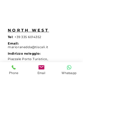
NORTH WEST
Tel
:
+39 335 6014352
Email:
marioranedda@tiscali.it
Indirizzo noleggio:
Piazzale Porto Turistico,
Porto Pozzo, 07028, SS.
Indirizzo rimessaggio:
Phone
Email
Whatsapp
Zona Industriale
"Campo Maiori",
Bassacutena, 07029, SS.
CONTATTACI