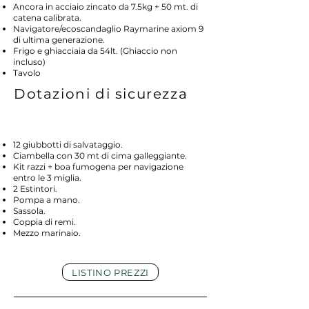
Ancora in acciaio zincato da 7.5kg + 50 mt. di
catena calibrata.
Navigatore/ecoscandaglio Raymarine axiom 9
di ultima generazione.
Frigo e ghiacciaia da 54lt. (Ghiaccio non
incluso)
Tavolo
Dotazioni di sicurezza
12 giubbotti di salvataggio.
Ciambella con 30 mt di cima galleggiante.
Kit razzi + boa fumogena per navigazione
entro le 3 miglia.
2 Estintori.
Pompa a mano.
Sassola.
Coppia di remi.
Mezzo marinaio.
LISTINO PREZZI